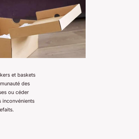
kers et baskets
mmunauté des
ues ou céder
s inconvénients
faits.