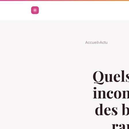
Accueil
›
Actu
Quels
incon
des 
ra