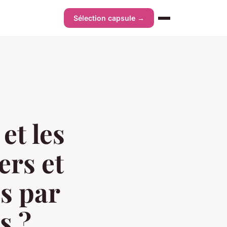
Sélection capsule →
et les
ers et
s par
s ?