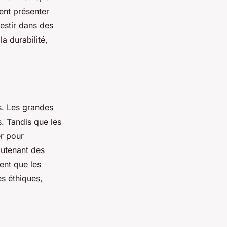
vent présenter
estir dans des
a durabilité,
s. Les grandes
. Tandis que les
er pour
outenant des
ent que les
s éthiques,