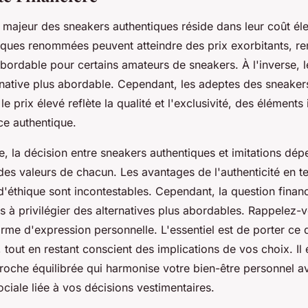
 majeur des sneakers authentiques réside dans leur coût él
ues renommées peuvent atteindre des prix exorbitants, re
nabordable pour certains amateurs de sneakers. À l'inverse, l
ernative plus abordable. Cependant, les adeptes des sneaker
le prix élevé reflète la qualité et l'exclusivité, des élément
nce authentique.
e, la décision entre sneakers authentiques et imitations dé
 des valeurs de chacun. Les avantages de l'authenticité en t
 d'éthique sont incontestables. Cependant, la question finan
s à privilégier des alternatives plus abordables. Rappelez-
me d'expression personnelle. L'essentiel est de porter ce q
, tout en restant conscient des implications de vos choix. Il
roche équilibrée qui harmonise votre bien-être personnel a
ociale liée à vos décisions vestimentaires.