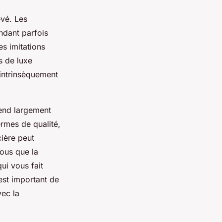
evé. Les
ndant parfois
es imitations
s de luxe
s intrinsèquement
pend largement
ermes de qualité,
cière peut
vous que la
ui vous fait
 est important de
vec la