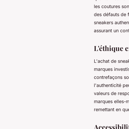
les coutures son
des défauts de f
sneakers authen
assurant un conf
L'éthique 
L'achat de snea
marques investi
contrefaçons son
l'authenticité p
valeurs de resp
marques elles-m
remettant en que
Accessibili