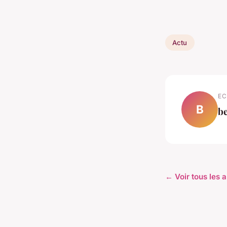
Actu
EC
B
b
← Voir tous les a