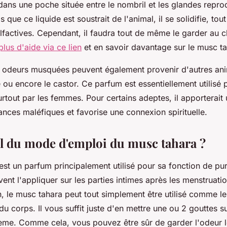
dans une poche située entre le nombril et les glandes repro
s que ce liquide est soustrait de l'animal, il se solidifie, to
olfactives. Cependant, il faudra tout de même le garder au 
plus d'aide via ce lien
et en savoir davantage sur le musc t
x odeurs musquées peuvent également provenir d'autres ani
e ou encore le castor. Ce parfum est essentiellement utilisé p
tout par les femmes. Pour certains adeptes, il apporterait 
ances maléfiques et favorise une connexion spirituelle.
il du mode d'emploi du musc tahara ?
st un parfum principalement utilisé pour sa fonction de puri
nt l'appliquer sur les parties intimes après les menstruati
n, le musc tahara peut tout simplement être utilisé comme l
 du corps. Il vous suffit juste d'en mettre une ou 2 gouttes s
crème. Comme cela, vous pouvez être sûr de garder l'odeur