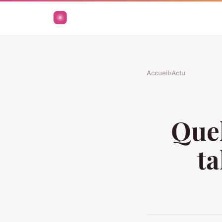
Accueil
›
Actu
Quel
ta