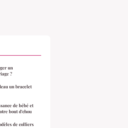
ger un
iage ?
deau un bracelet
ssance de bébé et
otre bout d'chou
èles de colliers