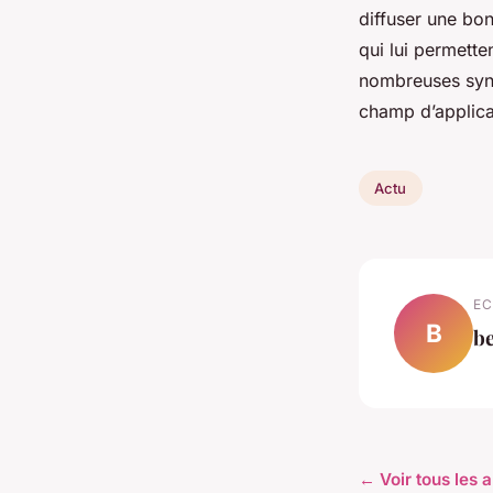
diffuser une bon
qui lui permette
nombreuses synt
champ d’applica
Actu
EC
B
b
← Voir tous les a