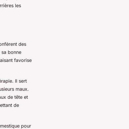
rières les
confèrent des
r sa bonne
aisant favorise
apie. Il sert
usieurs maux.
ux de tête et
ettant de
domestique pour