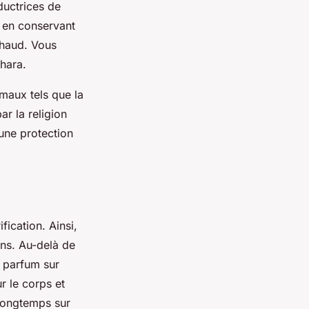
ductrices de
ut en conservant
chaud. Vous
ahara.
maux tels que la
ar la religion
une protection
fication. Ainsi,
ons. Au-delà de
e parfum sur
ur le corps et
 longtemps sur