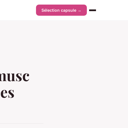
Sélection capsule →
 musc
ses