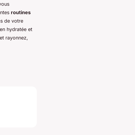
 vous
entes
routines
s de votre
ien hydratée et
et rayonnez,