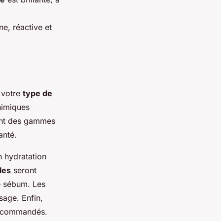
ne, réactive et
e votre
type de
himiques
nt des gammes
anté.
 hydratation
les
seront
e sébum. Les
sage. Enfin,
 recommandés.