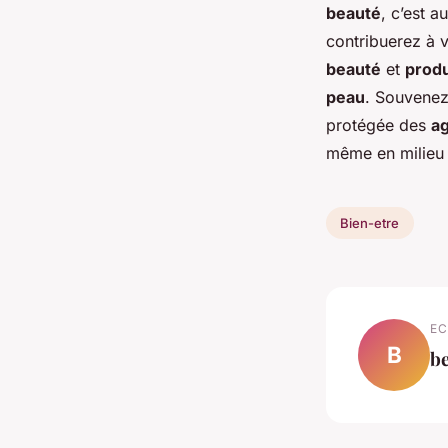
beauté
, c’est 
contribuerez à v
beauté
et
produ
peau
. Souvenez
protégée des
ag
même en milieu 
Bien-etre
EC
B
b