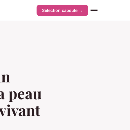
Sélection capsule →
un
a peau
vivant