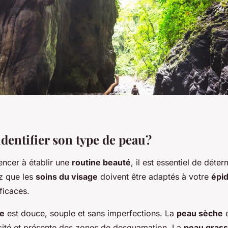
entifier son type de peau?
ncer à établir une
routine beauté
, il est essentiel de déte
z que les
soins du visage
doivent être adaptés à votre
épi
ficaces.
e
est douce, souple et sans imperfections. La
peau sèche
e
cité et présente des zones de desquamation. La
peau gras