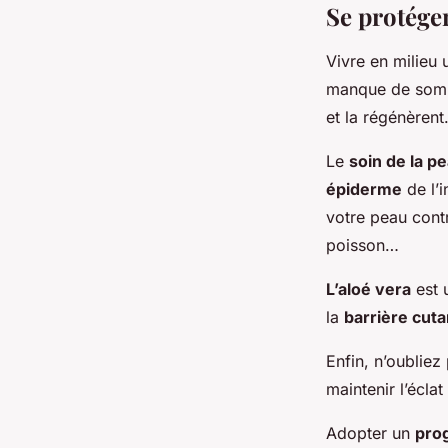
Se protége
Vivre en milieu
manque de somme
et la régénèrent
Le
soin de la p
épiderme
de l’
votre peau cont
poisson…
L’aloé vera
est u
la
barrière cut
Enfin, n’oubliez
maintenir l’écla
Adopter un
pro