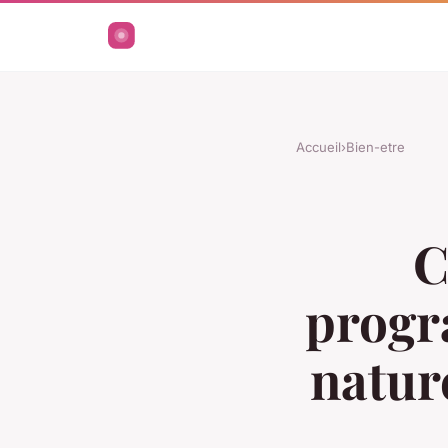
Accueil
›
Bien-etre
C
progr
natur