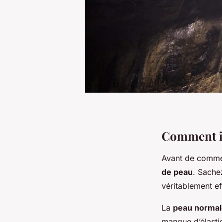
Comment id
Avant de comme
de peau
. Sache
véritablement ef
La
peau normal
manque d’élasti