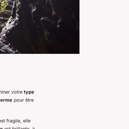
rminer votre
type
derme
pour être
st fragile, elle
se
est brillante, à