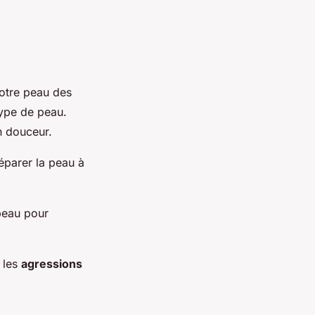
otre peau des
type de peau.
n douceur.
réparer la peau à
peau pour
 les
agressions