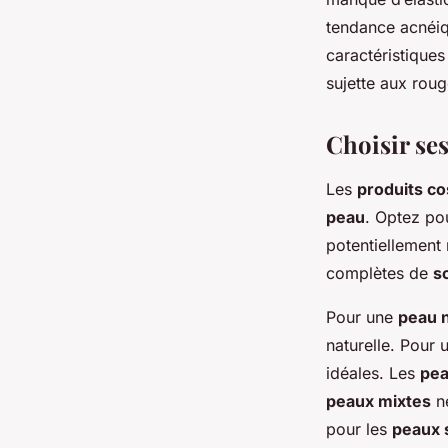
tendance acnéiq
caractéristiques
sujette aux roug
Choisir ses
Les
produits c
peau
. Optez po
potentiellement
complètes de
s
Pour une
peau 
naturelle. Pour
idéales. Les
pea
peaux mixtes
né
pour les
peaux 