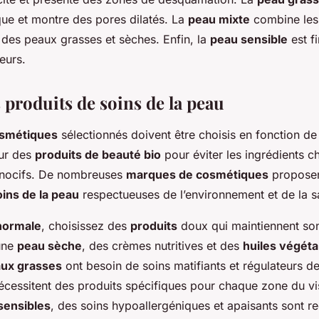
ue et montre des pores dilatés. La
peau mixte
combine les
 des peaux grasses et sèches. Enfin, la
peau sensible
est fi
eurs.
 produits de soins de la peau
osmétiques
sélectionnés doivent être choisis en fonction d
ur des
produits de beauté bio
pour éviter les ingrédients c
 nocifs. De nombreuses
marques de cosmétiques
propose
oins de la peau
respectueuses de l’environnement et de la s
normale
, choisissez des
produits
doux qui maintiennent son
 une
peau sèche
, des crèmes nutritives et des
huiles végéta
ux grasses
ont besoin de soins matifiants et régulateurs d
cessitent des produits spécifiques pour chaque zone du vi
sensibles
, des soins hypoallergéniques et apaisants sont