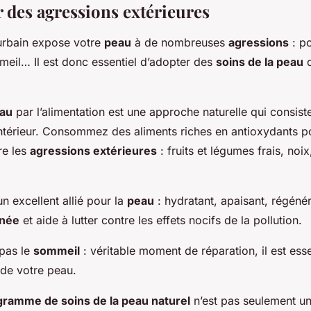
r des agressions extérieures
 urbain expose votre
peau
à de nombreuses
agressions
: po
il… Il est donc essentiel d’adopter des
soins de la peau
q
.
eau
par l’alimentation est une approche naturelle qui consist
intérieur. Consommez des aliments riches en antioxydants p
re les
agressions extérieures
: fruits et légumes frais, noix
n excellent allié pour la
peau
: hydratant, apaisant, régénér
anée
et aide à lutter contre les effets nocifs de la pollution.
 pas le
sommeil
: véritable moment de réparation, il est esse
t de votre peau.
gramme de soins de la peau naturel
n’est pas seulement u