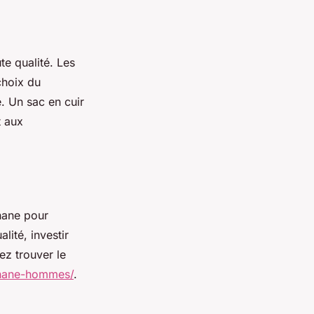
e qualité. Les
choix du
. Un sac en cuir
t aux
nane pour
lité, investir
ez trouver le
anane-hommes/
.