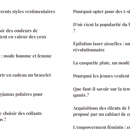
érents styles vestimentaires
Pourquoi opter pour des t-s
D'où vient la popularité du 
sir des couleurs de
?
ent en valeur des yeux
Épilation laser aisselles : 
révolutionnaire
e : mode homme et femme
La casquette plate, un modè
frir en cadeau un bracelet
Pourquoi les jeunes veulent 
Que faut-il savoir sur la 
pyjamas polaires pour
qamis ?
Acquisitions des clients de l
e choisir des collants
proposé par un cabinet de co
ns ?
L'empowerment féminin : c