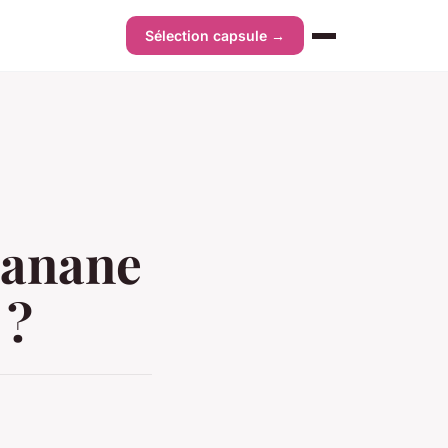
Sélection capsule →
banane
 ?