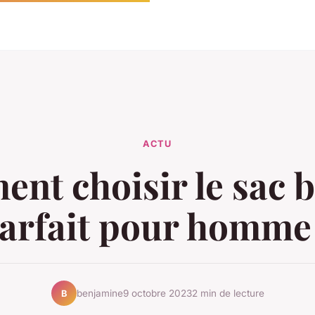
ACTU
nt choisir le sac 
arfait pour homme
benjamine
9 octobre 2023
2 min de lecture
B