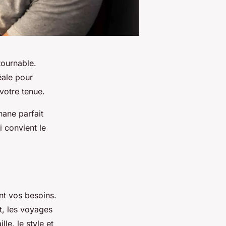
ournable.
éale pour
 votre tenue.
nane parfait
i convient le
nt vos besoins.
rt, les voyages
le, le style et