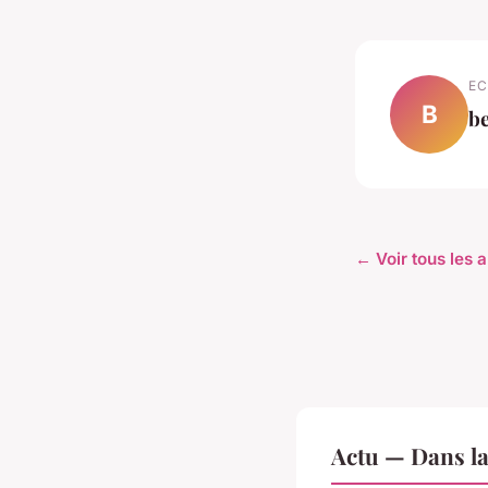
EC
B
b
← Voir tous les a
Actu — Dans l