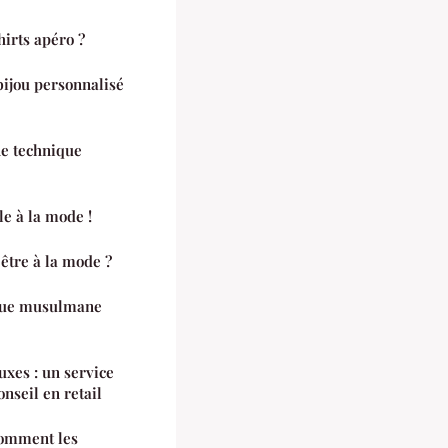
hirts apéro ?
bijou personnalisé
une technique
le à la mode !
être à la mode ?
tenue musulmane
uxes : un service
nseil en retail
omment les