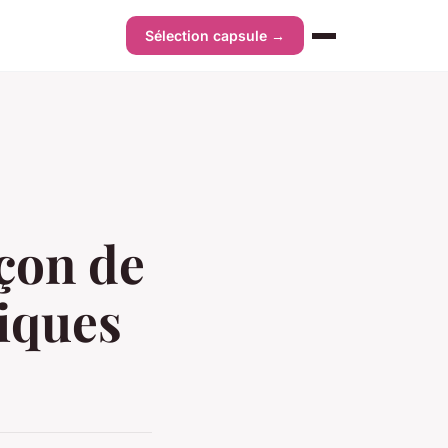
Sélection capsule →
açon de
liques