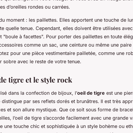
es d’oreilles rondes ou carrées.
u moment : les paillettes. Elles apportent une touche de lu
te quelle tenue. Cependant, elles doivent être utilisées ave
fet "boule à facettes". Pour porter des paillettes en toute élé
 accessoires comme un sac, une ceinture ou même une paire 
 optez pour une pièce vestimentaire pailletée, comme une ro
ter sobre avec le reste de votre tenue.
de tigre et le style rock
sé dans la confection de bijoux, l’
oeil de tigre
est une pier
 distingue par ses reflets dorés et brunâtres. Il est très app
ces et son allure mystique. Que ce soit sous forme de bracel
illes, l’oeil de tigre s’accorde facilement avec une grande v
te une touche chic et sophistiquée à un style bohème ou et