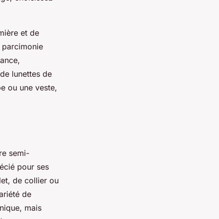
mière et de
c parcimonie
gance,
de lunettes de
be ou une veste,
re semi-
récié pour ses
et, de collier ou
ariété de
hnique, mais