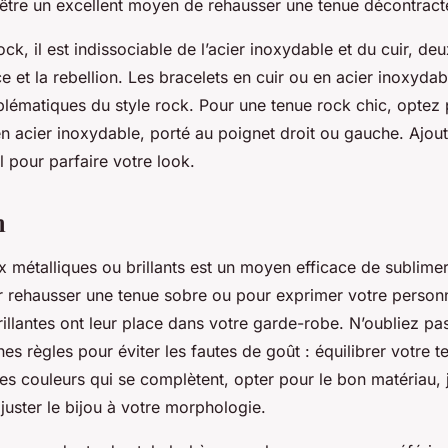
être un excellent moyen de rehausser une tenue décontract
ock, il est indissociable de l’acier inoxydable et du cuir, de
e et la rebellion. Les bracelets en cuir ou en acier inoxyda
lématiques du style rock. Pour une tenue rock chic, optez 
en acier inoxydable, porté au poignet droit ou gauche. Ajou
il pour parfaire votre look.
n
x métalliques ou brillants est un moyen efficace de sublimer
r rehausser une tenue sobre ou pour exprimer votre personna
rillantes ont leur place dans votre garde-robe. N’oubliez p
nes règles pour éviter les fautes de goût : équilibrer votre t
des couleurs qui se complètent, opter pour le bon matériau, 
 ajuster le bijou à votre morphologie.