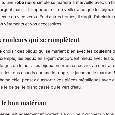
ple, une
robe noire
simple se mariera à merveille avec un br
 argent massif. L’important est de veiller à ce que les bijoux
tenue ou vice versa. En d’autres termes, il s’agit d’atteindr
os vêtements et vos accessoires.
s couleurs qui se complètent
 de choisir des bijoux qui se marient bien avec les
couleurs
d
exemple, les bijoux en argent s’accordent mieux avec les to
e gris ou le noir. Les bijoux en or ou en cuivre, au contrair
ec les tons chauds comme le rouge, le jaune ou le marron. 
hème chic, pensez à assortir vos pièces métalliques avec d
 le beige, le blanc cassé ou le vert d’eau.
 le bon matériau
ériau
est également important. Le cuir peut donner un look