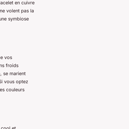
acelet en cuivre
 ne volent pas la
e une symbiose
e vos
ns froids
e, se marient
Si vous optez
es couleurs
 cool et