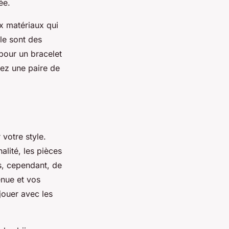
ée.
ux matériaux qui
ble sont des
pour un bracelet
tez une paire de
 votre style.
lité, les pièces
as, cependant, de
enue et vos
jouer avec les