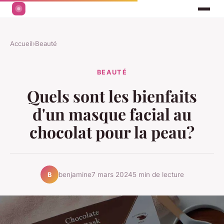
Accueil
›
Beauté
BEAUTÉ
Quels sont les bienfaits
d'un masque facial au
chocolat pour la peau?
benjamine
7 mars 2024
5 min de lecture
B