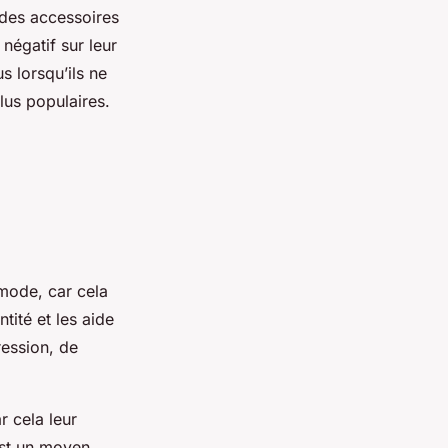
 des accessoires
négatif sur leur
s lorsqu’ils ne
lus populaires.
 mode, car cela
tité et les aide
ression, de
r cela leur
est un moyen