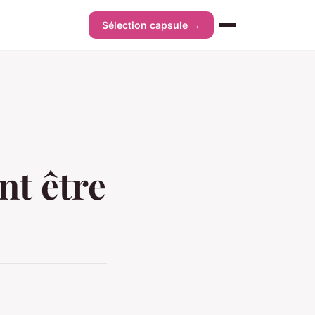
Sélection capsule →
nt être