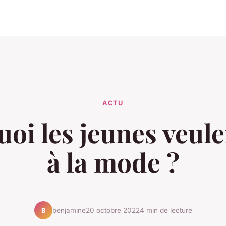
ACTU
oi les jeunes veule
à la mode ?
benjamine
20 octobre 2022
4 min de lecture
B