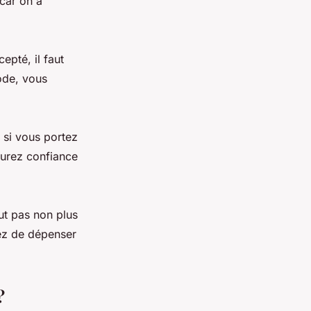
 car on a
epté, il faut
mode, vous
 si vous portez
aurez confiance
ut pas non plus
uez de dépenser
?