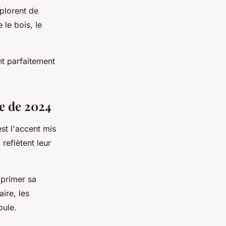
xplorent de
le bois, le
nt parfaitement
de de 2024
st l'accent mis
reflètent leur
xprimer sa
aire, les
oule.