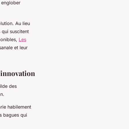
r englober
ution. Au lieu
qui suscitent
ponibles,
Les
sanale et leur
d'innovation
ilde des
n.
arie habilement
es bagues qui