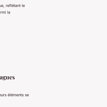
e, reflétant le
rmi la
bagues
eurs éléments se