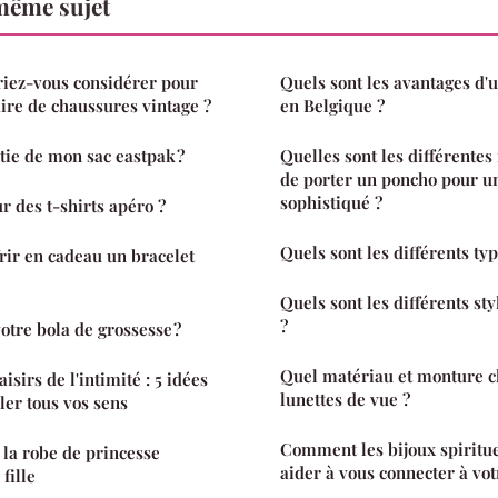
même sujet
riez-vous considérer pour
Quels sont les avantages d'u
aire de chaussures vintage ?
en Belgique ?
tie de mon sac eastpak ?
Quelles sont les différentes
de porter un poncho pour u
sophistiqué ?
r des t-shirts apéro ?
Quels sont les différents typ
frir en cadeau un bracelet
Quels sont les différents st
?
tre bola de grossesse ?
Quel matériau et monture c
isirs de l'intimité : 5 idées
lunettes de vue ?
ler tous vos sens
Comment les bijoux spiritu
 la robe de princesse
aider à vous connecter à vot
fille