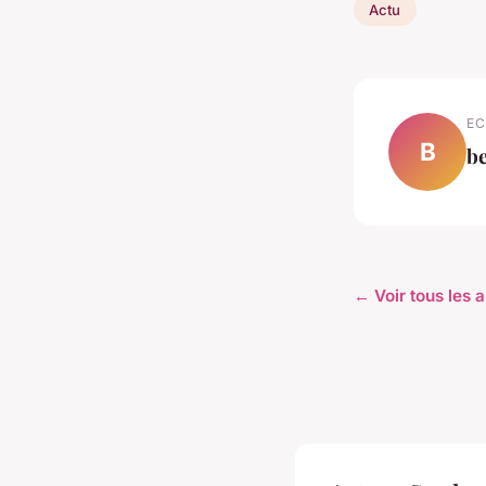
Actu
EC
B
b
← Voir tous les a