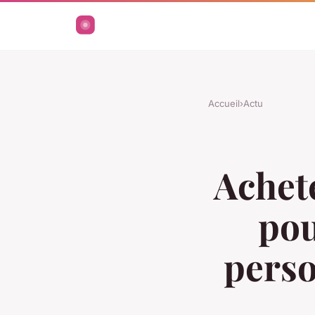
Accueil
›
Actu
Achete
pou
perso