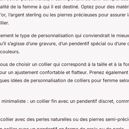
alité de la femme à qui il est destiné. Optez pour des maté
l’or, l’argent sterling ou les pierres précieuses pour assurer l
llier.
ment le type de personnalisation qui conviendrait le mieux 
u’il s’agisse d’une gravure, d’un pendentif spécial ou d’un
 couleurs.
ous de choisir un collier qui correspond à la taille et à la 
pour un ajustement confortable et flatteur. Prenez égalemen
lques idées de personnalisation de colliers pour femme selon
 minimaliste : un collier fin avec un pendentif discret, com
collier avec des perles naturelles ou des pierres semi-préc
n collier avec un pendentif en forme de croix ou de perle.