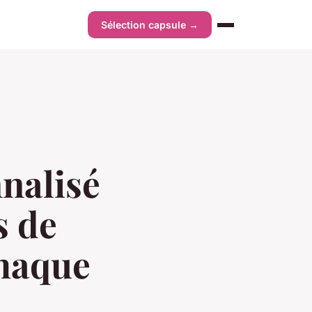
Sélection capsule →
nnalisé
s de
chaque